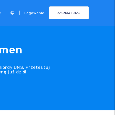
|
e
Logowanie
ZACZNIJ TUTAJ
omen
kordy DNS. Przetestuj
ną już dziś!