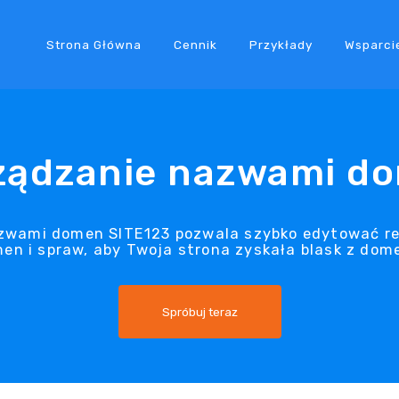
Strona Główna
Cennik
Przykłady
Wsparci
ządzanie nazwami d
zwami domen SITE123 pozwala szybko edytować re
n i spraw, aby Twoja strona zyskała blask z dome
Spróbuj teraz