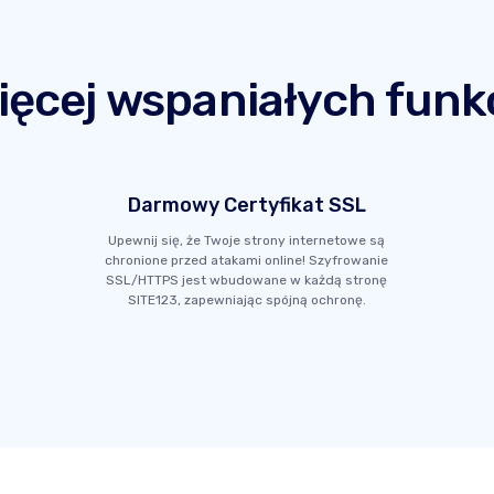
ięcej wspaniałych funkc
Darmowy Certyfikat SSL
Upewnij się, że Twoje strony internetowe są
chronione przed atakami online! Szyfrowanie
SSL/HTTPS jest wbudowane w każdą stronę
SITE123, zapewniając spójną ochronę.