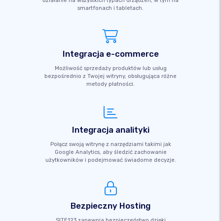
działanie na wszystkich typach urządzeń, w tym na
smartfonach i tabletach.
Integracja e-commerce
Możliwość sprzedaży produktów lub usług
bezpośrednio z Twojej witryny, obsługująca różne
metody płatności.
Integracja analityki
Połącz swoją witrynę z narzędziami takimi jak
Google Analytics, aby śledzić zachowanie
użytkowników i podejmować świadome decyzje.
Bezpieczny Hosting
SITE123 zapewnia bezpieczeństwo dzięki