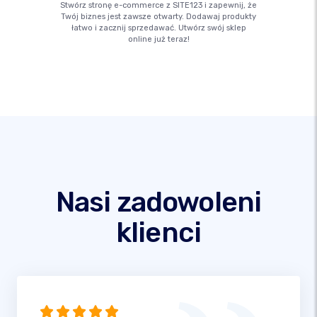
Stwórz stronę e-commerce z SITE123 i zapewnij, że
Twój biznes jest zawsze otwarty. Dodawaj produkty
łatwo i zacznij sprzedawać. Utwórz swój sklep
online już teraz!
Nasi zadowoleni
klienci