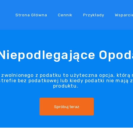
Strona Główna
Cennik
Przykłady
Wsparci
Niepodlegające Opo
 zwolnionego z podatku to użyteczna opcja, któr
strefie bez podatkowej lub kiedy podatki nie mają
produktu.
Spróbuj teraz