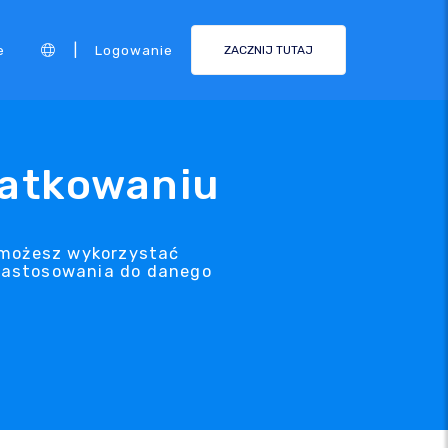
|
e
Logowanie
ZACZNIJ TUTAJ
datkowaniu
ą możesz wykorzystać
 zastosowania do danego