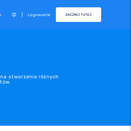
|
e
Logowanie
ZACZNIJ TUTAJ
w
 na stworzenie różnych
ntów.