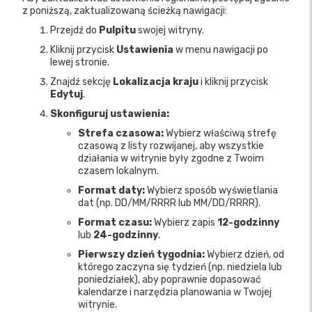
z poniższą, zaktualizowaną ścieżką nawigacji:
Przejdź do
Pulpitu
swojej witryny.
Kliknij przycisk
Ustawienia
w menu nawigacji po
lewej stronie.
Znajdź sekcję
Lokalizacja kraju
i kliknij przycisk
Edytuj
.
Skonfiguruj ustawienia:
Strefa czasowa:
Wybierz właściwą strefę
czasową z listy rozwijanej, aby wszystkie
działania w witrynie były zgodne z Twoim
czasem lokalnym.
Format daty:
Wybierz sposób wyświetlania
dat (np. DD/MM/RRRR lub MM/DD/RRRR).
Format czasu:
Wybierz zapis
12-godzinny
lub
24-godzinny
.
Pierwszy dzień tygodnia:
Wybierz dzień, od
którego zaczyna się tydzień (np. niedziela lub
poniedziałek), aby poprawnie dopasować
kalendarze i narzędzia planowania w Twojej
witrynie.