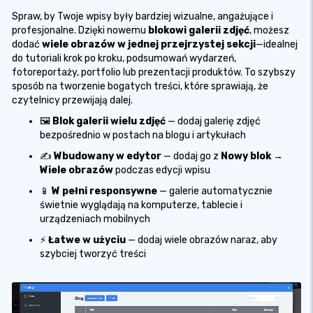
Spraw, by Twoje wpisy były bardziej wizualne, angażujące i
profesjonalne. Dzięki nowemu
blokowi galerii zdjęć
, możesz
dodać
wiele obrazów w jednej przejrzystej sekcji
—idealnej
do tutoriali krok po kroku, podsumowań wydarzeń,
fotoreportaży, portfolio lub prezentacji produktów. To szybszy
sposób na tworzenie bogatych treści, które sprawiają, że
czytelnicy przewijają dalej.
🖼️
Blok galerii wielu zdjęć
— dodaj galerię zdjęć
bezpośrednio w postach na blogu i artykułach
✍️
Wbudowany w edytor
— dodaj go z
Nowy blok →
Wiele obrazów
podczas edycji wpisu
📱
W pełni responsywne
— galerie automatycznie
świetnie wyglądają na komputerze, tablecie i
urządzeniach mobilnych
⚡
Łatwe w użyciu
— dodaj wiele obrazów naraz, aby
szybciej tworzyć treści