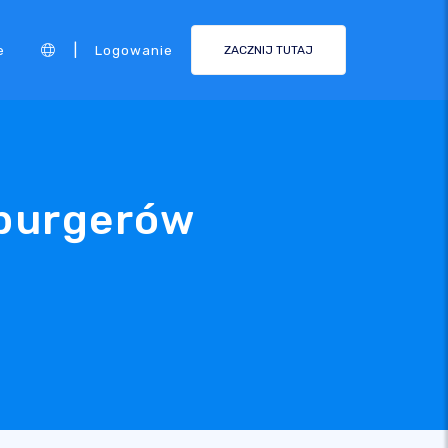
|
e
Logowanie
ZACZNIJ TUTAJ
burgerów