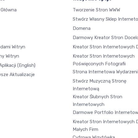
 Główna
Tworzenie Stron WWW
Stwórz Własny Sklep Internet
Domena
Darmowy Kreator Stron Doce
adami Witryn
Kreator Stron Internetowych D
ny Witryn
Kreator Stron Internetowych
Poświęconych Fotografii
plikacji
(English)
Strona Internetowa Wydarzeni
sze Aktualizacje
Stwórz Muzyczną Stronę
Internetową
Kreator Ślubnych Stron
Internetowych
Darmowe Portfolio Interneto
Kreator Stron Internetowych 
Małych Firm
Cyfrowa Wizytówka