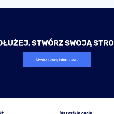
DŁUŻEJ, STWÓRZ SWOJĄ STRO
Stwórz stronę internetową
kt
Wszystkie opcje