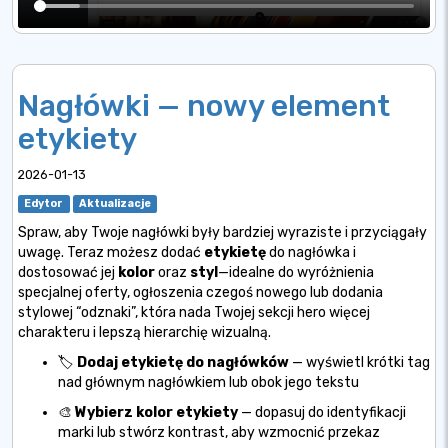
Nagłówki — nowy element
etykiety
2026-01-13
Edytor
Aktualizacje
Spraw, aby Twoje nagłówki były bardziej wyraziste i przyciągały
uwagę. Teraz możesz dodać
etykietę
do nagłówka i
dostosować jej
kolor
oraz
styl
—idealne do wyróżnienia
specjalnej oferty, ogłoszenia czegoś nowego lub dodania
stylowej “odznaki”, która nada Twojej sekcji hero więcej
charakteru i lepszą hierarchię wizualną.
🏷️
Dodaj etykietę do nagłówków
— wyświetl krótki tag
nad głównym nagłówkiem lub obok jego tekstu
🎨
Wybierz kolor etykiety
— dopasuj do identyfikacji
marki lub stwórz kontrast, aby wzmocnić przekaz