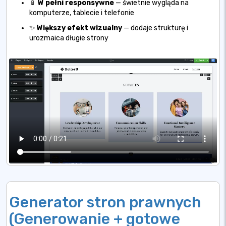
📱
W pełni responsywne
— świetnie wygląda na
komputerze, tablecie i telefonie
✨
Większy efekt wizualny
— dodaje strukturę i
urozmaica długie strony
Generator stron prawnych
(Generowanie + gotowe