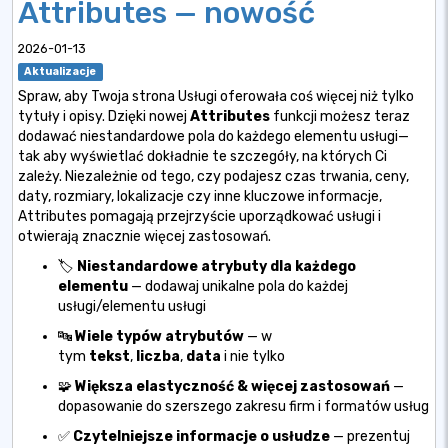
Attributes — nowość
2026-01-13
Aktualizacje
Spraw, aby Twoja strona Usługi oferowała coś więcej niż tylko
tytuły i opisy. Dzięki nowej
Attributes
funkcji możesz teraz
dodawać niestandardowe pola do każdego elementu usługi—
tak aby wyświetlać dokładnie te szczegóły, na których Ci
zależy. Niezależnie od tego, czy podajesz czas trwania, ceny,
daty, rozmiary, lokalizacje czy inne kluczowe informacje,
Attributes pomagają przejrzyście uporządkować usługi i
otwierają znacznie więcej zastosowań.
🏷️
Niestandardowe atrybuty dla każdego
elementu
— dodawaj unikalne pola do każdej
usługi/elementu usługi
🔤
Wiele typów atrybutów
— w
tym
tekst
,
liczba
,
data
i nie tylko
🧩
Większa elastyczność & więcej zastosowań
—
dopasowanie do szerszego zakresu firm i formatów usług
✅
Czytelniejsze informacje o usłudze
— prezentuj