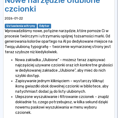
Nowe narzędzie Ulubione
czcionki
2026-01-22
Ustawienia witryny
Edytor
Wprowadziliśmy nowe, potężne narzędzie, które pomoże Ci w
procesie twórczym i utrzymaniu spójnej tożsamości marki. Od
generowania kolorów opartego na AI po dedykowane miejsce na
Twoją ulubioną typografię – tworzenie wymarzonej strony jest
teraz szybsze niż kiedykolwiek.
Nowa zakładka „Ulubione” – możesz teraz zapisywać
najczęściej używane czcionki oraz ich konkretne grubości
w dedykowanej zakładce „Ulubione”, aby mieć do nich
szybki dostęp.
Zapisywanie jednym kliknięciem – wystarczy kliknąć
ikonę gwiazdki obok dowolnej czcionki w bibliotece, aby
natychmiast dodać ją do listy ulubionych.
Ulepszone wyszukiwanie i filtrowanie czcionek – znajdź
dokładnie to, czego potrzebujesz, w kilka sekund dzięki
nowemu paskowi wyszukiwania w menu wyboru
czcionek.