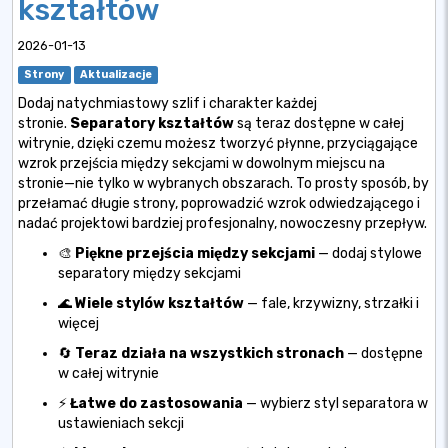
kształtów
2026-01-13
Strony
Aktualizacje
Dodaj natychmiastowy szlif i charakter każdej
stronie.
Separatory kształtów
są teraz dostępne w całej
witrynie, dzięki czemu możesz tworzyć płynne, przyciągające
wzrok przejścia między sekcjami w dowolnym miejscu na
stronie—nie tylko w wybranych obszarach. To prosty sposób, by
przełamać długie strony, poprowadzić wzrok odwiedzającego i
nadać projektowi bardziej profesjonalny, nowoczesny przepływ.
🎨
Piękne przejścia między sekcjami
— dodaj stylowe
separatory między sekcjami
🌊
Wiele stylów kształtów
— fale, krzywizny, strzałki i
więcej
🔄
Teraz działa na wszystkich stronach
— dostępne
w całej witrynie
⚡
Łatwe do zastosowania
— wybierz styl separatora w
ustawieniach sekcji