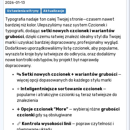
2026-01-13
Ustawienia witryny
Aktualizacje
Typografia nadaje ton całej Twojej stronie—czasem nawet
bardziej niż kolor. Ulepszyliśmy nasz system Czcionek i
typografii, dodając
setki nowych czcionek i wariantów
grubości
, dzięki czemu łatwiej znaleźć idealny styl dla Twojej
marki i uzyskać bardziej dopracowany, profesjonalny wygląd.
Dodatkowo uporządkowaliśmy listę czcionek, aby popularne,
wyraziste kroje były łatwiejsze do odkrycia, oraz dodaliśmy
nowe kontrolki odstępów, by projekt był naprawdę
dopracowany.
🔤
Setki nowych czcionek + wariantów grubości
—
więcej opcji dopasowanych do każdego stylu marki
⭐
Inteligentniejsze sortowanie czcionek
—
popularne i atrakcyjne czcionki są teraz łatwiejsze do
znalezienia
➕
Opcje czcionek “More”
— wybieraj różne
grubości
czcionki
gdy są obsługiwane
📏
Kontrola wysokości linii
— popraw czytelność i
równowagę układu