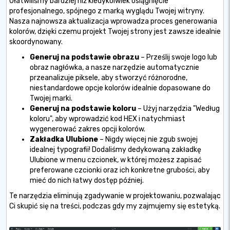
Ułatwiliśmy bardziej niż kiedykolwiek osiągnięcie
profesjonalnego, spójnego z marką wyglądu Twojej witryny.
Nasza najnowsza aktualizacja wprowadza proces generowania
kolorów, dzięki czemu projekt Twojej strony jest zawsze idealnie
skoordynowany.
Generuj na podstawie obrazu
– Prześlij swoje logo lub
obraz nagłówka, a nasze narzędzie automatycznie
przeanalizuje piksele, aby stworzyć różnorodne,
niestandardowe opcje kolorów idealnie dopasowane do
Twojej marki.
Generuj na podstawie koloru
– Użyj narzędzia "Według
koloru", aby wprowadzić kod HEX i natychmiast
wygenerować zakres opcji kolorów.
Zakładka Ulubione
– Nigdy więcej nie zgub swojej
idealnej typografii! Dodaliśmy dedykowaną zakładkę
Ulubione w menu czcionek, w której możesz zapisać
preferowane czcionki oraz ich konkretne grubości, aby
mieć do nich łatwy dostęp później.
Te narzędzia eliminują zgadywanie w projektowaniu, pozwalając
Ci skupić się na treści, podczas gdy my zajmujemy się estetyką.