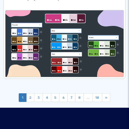
1
2
3
4
5
6
7
8
...
18
»