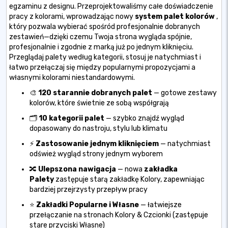
egzaminu z designu. Przeprojektowaliśmy całe doświadczenie
pracy z kolorami, wprowadzając nowy
system palet kolorów
,
który pozwala wybierać spośród profesjonalnie dobranych
zestawień—dzięki czemu Twoja strona wygląda spójnie,
profesjonalnie i zgodnie z marką już po jednym kliknięciu.
Przeglądaj palety według kategorii, stosuj je natychmiast i
łatwo przełączaj się między popularnymi propozycjami a
własnymi kolorami niestandardowymi.
🎨
120 starannie dobranych palet
— gotowe zestawy
kolorów, które świetnie ze sobą współgrają
🗂️
10 kategorii palet
— szybko znajdź wygląd
dopasowany do nastroju, stylu lub klimatu
⚡
Zastosowanie jednym kliknięciem
— natychmiast
odśwież wygląd strony jednym wyborem
🔀
Ulepszona nawigacja
— nowa
zakładka
Palety
zastępuje starą zakładkę Kolory, zapewniając
bardziej przejrzysty przepływ pracy
⭐
Zakładki Popularne i Własne
— łatwiejsze
przełączanie na stronach Kolory & Czcionki (zastępuje
stare przyciski Własne)