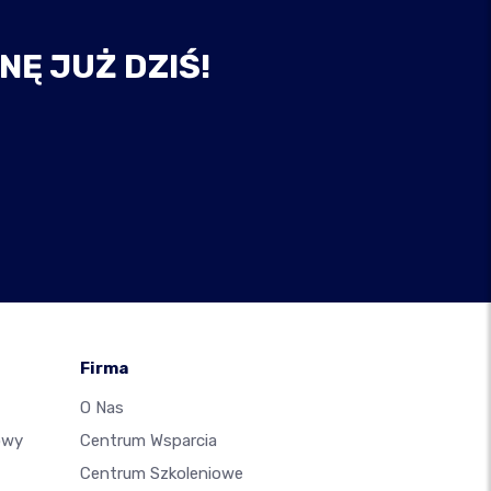
NĘ JUŻ DZIŚ!
Firma
O Nas
owy
Centrum Wsparcia
Centrum Szkoleniowe