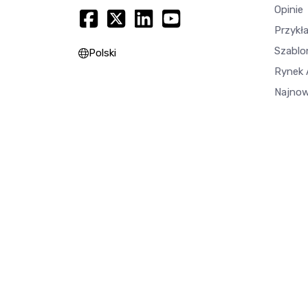
Opinie
Przykł
Szablo
Polski
Rynek A
Najnow