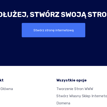
DŁUŻEJ, STWÓRZ SWOJĄ STRO
Stwórz stronę internetową
kt
Wszystkie opcje
 Główna
Tworzenie Stron WWW
Stwórz Własny Sklep Internet
Domena