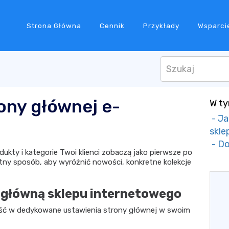
Strona Główna
Cennik
Przykłady
Wsparci
ony głównej e-
W ty
- Ja
skle
- Do
kty i kategorie Twoi klienci zobaczą jako pierwsze po
etny sposób, aby wyróżnić nowości, konkretne kolekcje
 główną sklepu internetowego
jść w dedykowane ustawienia strony głównej w swoim