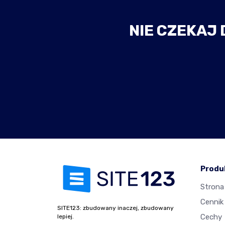
NIE CZEKAJ 
Produ
Strona
Cennik
SITE123: zbudowany inaczej, zbudowany
Cechy
lepiej.