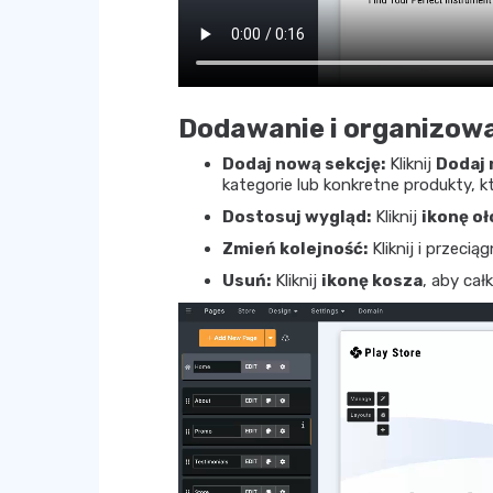
Dodawanie i organizowa
Dodaj nową sekcję:
Kliknij
Dodaj 
kategorie lub konkretne produkty,
Dostosuj wygląd:
Kliknij
ikonę o
Zmień kolejność:
Kliknij i przecią
Usuń:
Kliknij
ikonę kosza
, aby cał