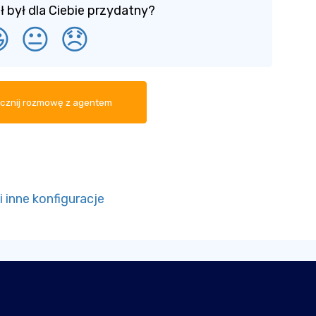
ł był dla Ciebie przydatny?

😐
😞
cznij rozmowę z agentem
 inne konfiguracje