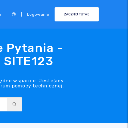
|
e
Logowanie
ZACZNIJ TUTAJ
 Pytania -
 SITE123
będne wsparcie. Jesteśmy
ntrum pomocy technicznej.