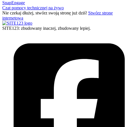
SnapEngage
Czat pomocy technicznej na żywo
Nie czekaj dłużej, stwórz swoją stronę już dziś!
Stwórz stronę
internetową
SITE123: zbudowany inaczej, zbudowany lepiej.