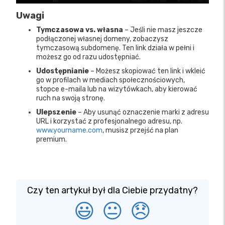
Uwagi
Tymczasowa vs. własna
– Jeśli nie masz jeszcze
podłączonej własnej domeny, zobaczysz
tymczasową subdomenę. Ten link działa w pełni i
możesz go od razu udostępniać.
Udostępnianie
– Możesz skopiować ten link i wkleić
go w profilach w mediach społecznościowych,
stopce e-maila lub na wizytówkach, aby kierować
ruch na swoją stronę.
Ulepszenie
– Aby usunąć oznaczenie marki z adresu
URL i korzystać z profesjonalnego adresu, np.
www.yourname.com
, musisz przejść na plan
premium.
Czy ten artykuł był dla Ciebie przydatny?
😃
😐
😞