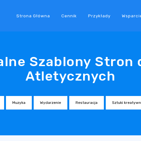
Strona Główna
Cennik
Przykłady
Wsparci
alne Szablony Stron 
Atletycznych
Muzyka
Wydarzenie
Restauracja
Sztuki kreatyw