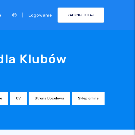
|
e
Logowanie
ZACZNIJ TUTAJ
dla Klubów
ne
CV
Strona Docelowa
Sklep online