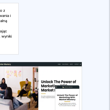
go z
ania i
alną
ając
 wyniki