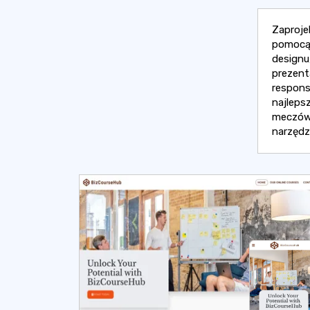
Zaproje
pomocą 
designu
prezent
respons
najleps
meczów,
narzędz