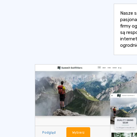
Nasze s
pasjonat
firmy o
są resp
interne
ogrodni
Podgląd
Wybierz