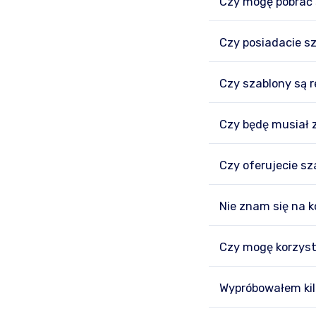
Czy mogę pobrać
Czy posiadacie s
Czy szablony są
Czy będę musiał z
Czy oferujecie s
Nie znam się na 
Czy mogę korzysta
Wypróbowałem kil