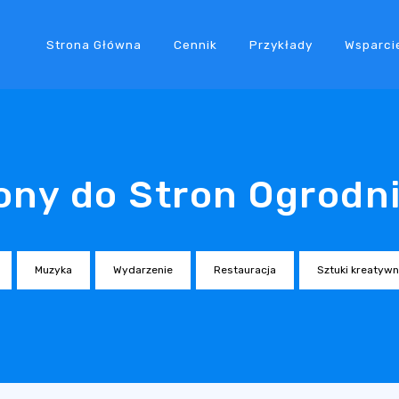
Strona Główna
Cennik
Przykłady
Wsparci
ony do Stron Ogrodn
Muzyka
Wydarzenie
Restauracja
Sztuki kreatyw