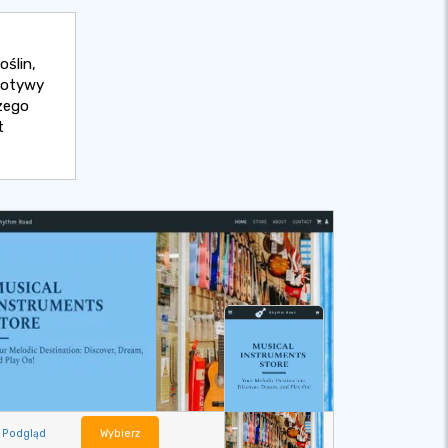
oślin,
 motywy
zego
t
Podgląd
Wybierz