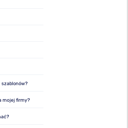
h szablonów?
a mojej firmy?
nać?