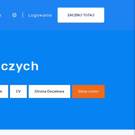
|
e
Logowanie
ZACZNIJ TUTAJ
iczych
ne
CV
Strona Docelowa
Sklep online