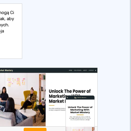
mogą Ci
ak, aby
nych.
ja