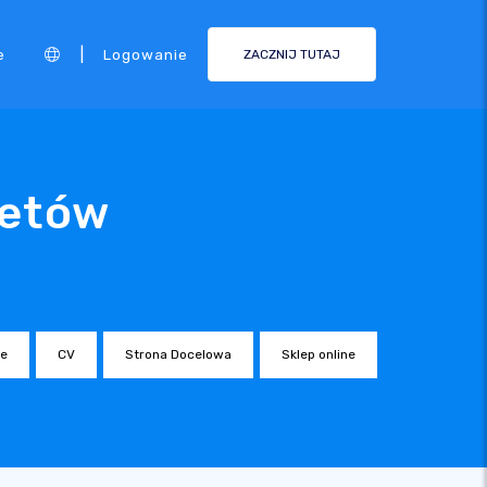
|
e
Logowanie
ZACZNIJ TUTAJ
netów
ne
CV
Strona Docelowa
Sklep online