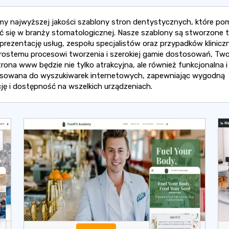
my najwyższej jakości szablony stron dentystycznych, które po
ć się w branży stomatologicznej. Nasze szablony są stworzone t
 prezentację usług, zespołu specjalistów oraz przypadków klinicz
prostemu procesowi tworzenia i szerokiej gamie dostosowań, Two
rona www będzie nie tylko atrakcyjna, ale również funkcjonalna i
sowana do wyszukiwarek internetowych, zapewniając wygodną
ję i dostępność na wszelkich urządzeniach.