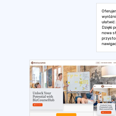
Oferuje
wyróżni
ułatwić
Dzięki 
nowa st
przysto
nawigac