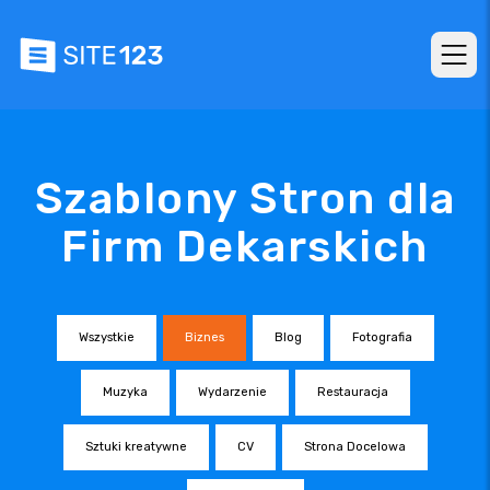
Szablony Stron dla
Firm Dekarskich
Wszystkie
Biznes
Blog
Fotografia
Muzyka
Wydarzenie
Restauracja
Sztuki kreatywne
CV
Strona Docelowa