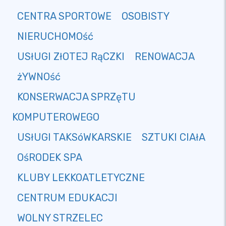
CENTRA SPORTOWE
OSOBISTY
NIERUCHOMOść
USłUGI ZłOTEJ RąCZKI
RENOWACJA
żYWNOść
KONSERWACJA SPRZęTU
KOMPUTEROWEGO
USłUGI TAKSóWKARSKIE
SZTUKI CIAłA
OśRODEK SPA
KLUBY LEKKOATLETYCZNE
CENTRUM EDUKACJI
WOLNY STRZELEC