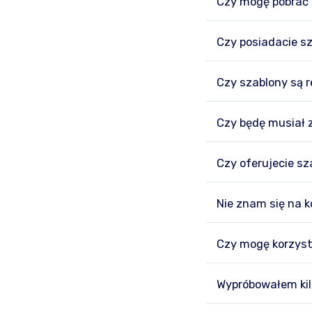
Czy mogę pobrać
Czy posiadacie s
Czy szablony są
Czy będę musiał z
Czy oferujecie s
Nie znam się na 
Czy mogę korzysta
Wypróbowałem kil