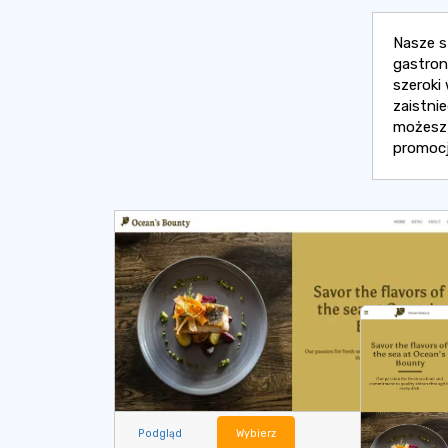
Nasze s
gastron
szeroki
zaistni
możesz 
promocj
Podgląd
Wybierz