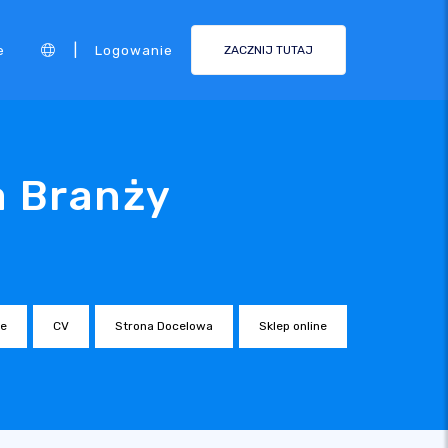
|
e
Logowanie
ZACZNIJ TUTAJ
a Branży
ne
CV
Strona Docelowa
Sklep online