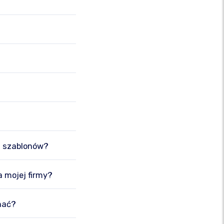
h szablonów?
a mojej firmy?
nać?