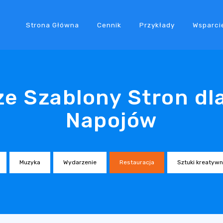
Strona Główna
Cennik
Przykłady
Wsparci
ze Szablony Stron dl
Napojów
Muzyka
Wydarzenie
Restauracja
Sztuki kreatyw