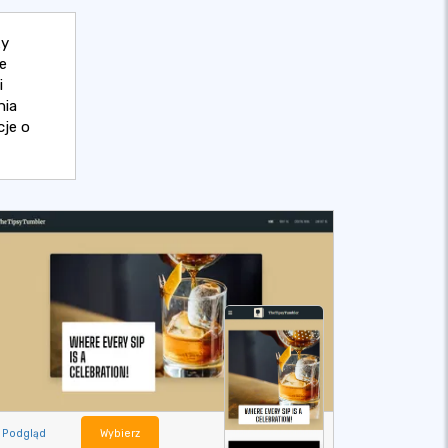
ży
e
i
nia
cje o
Podgląd
Wybierz