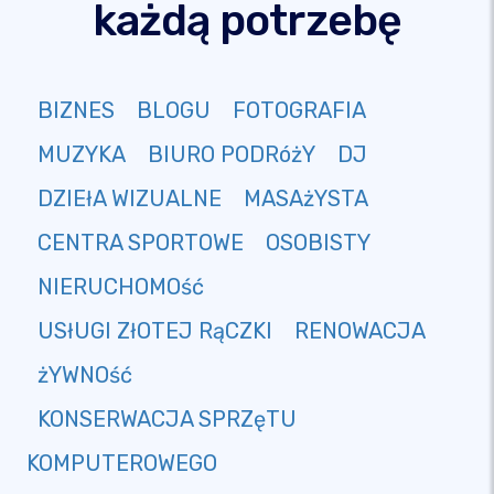
każdą potrzebę
BIZNES
BLOGU
FOTOGRAFIA
MUZYKA
BIURO PODRóżY
DJ
DZIEłA WIZUALNE
MASAżYSTA
CENTRA SPORTOWE
OSOBISTY
NIERUCHOMOść
USłUGI ZłOTEJ RąCZKI
RENOWACJA
żYWNOść
KONSERWACJA SPRZęTU
KOMPUTEROWEGO