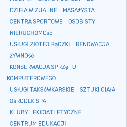
DZIEłA WIZUALNE
MASAżYSTA
CENTRA SPORTOWE
OSOBISTY
NIERUCHOMOść
USłUGI ZłOTEJ RąCZKI
RENOWACJA
żYWNOść
KONSERWACJA SPRZęTU
KOMPUTEROWEGO
USłUGI TAKSóWKARSKIE
SZTUKI CIAłA
OśRODEK SPA
KLUBY LEKKOATLETYCZNE
CENTRUM EDUKACJI