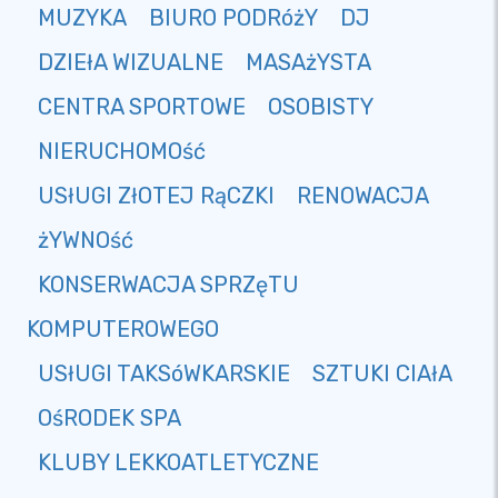
MUZYKA
BIURO PODRóżY
DJ
DZIEłA WIZUALNE
MASAżYSTA
CENTRA SPORTOWE
OSOBISTY
NIERUCHOMOść
USłUGI ZłOTEJ RąCZKI
RENOWACJA
żYWNOść
KONSERWACJA SPRZęTU
KOMPUTEROWEGO
USłUGI TAKSóWKARSKIE
SZTUKI CIAłA
OśRODEK SPA
KLUBY LEKKOATLETYCZNE