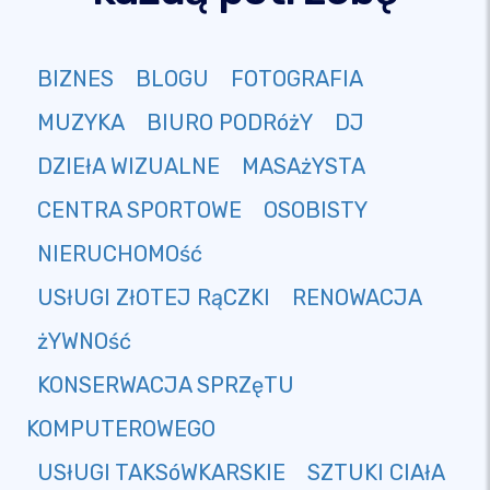
BIZNES
BLOGU
FOTOGRAFIA
MUZYKA
BIURO PODRóżY
DJ
DZIEłA WIZUALNE
MASAżYSTA
CENTRA SPORTOWE
OSOBISTY
NIERUCHOMOść
USłUGI ZłOTEJ RąCZKI
RENOWACJA
żYWNOść
KONSERWACJA SPRZęTU
KOMPUTEROWEGO
USłUGI TAKSóWKARSKIE
SZTUKI CIAłA