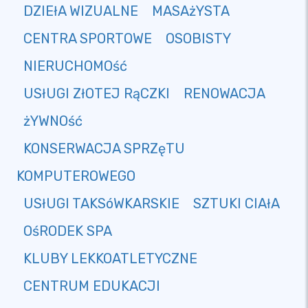
DZIEłA WIZUALNE
MASAżYSTA
CENTRA SPORTOWE
OSOBISTY
NIERUCHOMOść
USłUGI ZłOTEJ RąCZKI
RENOWACJA
żYWNOść
KONSERWACJA SPRZęTU
KOMPUTEROWEGO
USłUGI TAKSóWKARSKIE
SZTUKI CIAłA
OśRODEK SPA
KLUBY LEKKOATLETYCZNE
CENTRUM EDUKACJI