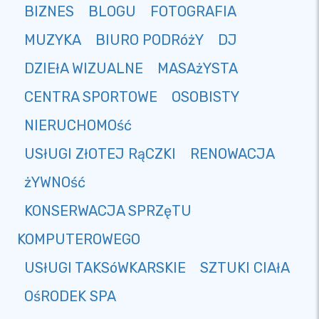
BIZNES
BLOGU
FOTOGRAFIA
MUZYKA
BIURO PODRóżY
DJ
DZIEłA WIZUALNE
MASAżYSTA
CENTRA SPORTOWE
OSOBISTY
NIERUCHOMOść
USłUGI ZłOTEJ RąCZKI
RENOWACJA
żYWNOść
KONSERWACJA SPRZęTU
KOMPUTEROWEGO
USłUGI TAKSóWKARSKIE
SZTUKI CIAłA
OśRODEK SPA