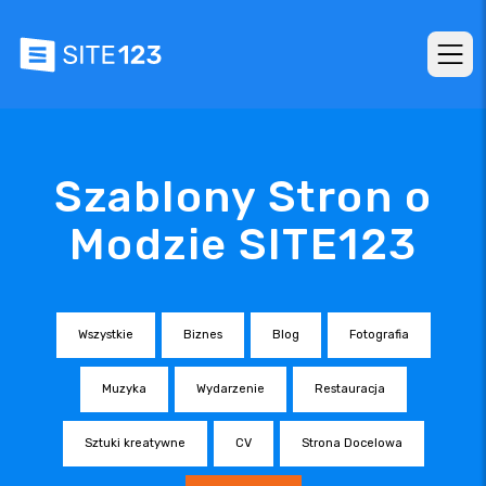
Szablony Stron o
Modzie SITE123
Wszystkie
Biznes
Blog
Fotografia
Muzyka
Wydarzenie
Restauracja
Sztuki kreatywne
CV
Strona Docelowa