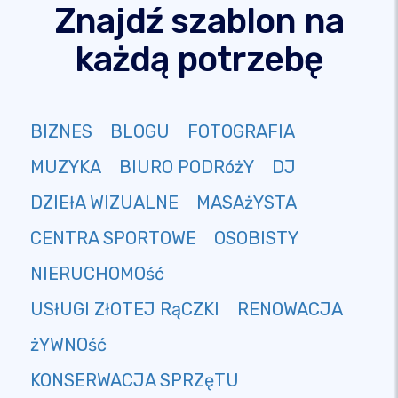
Znajdź szablon na
każdą potrzebę
BIZNES
BLOGU
FOTOGRAFIA
MUZYKA
BIURO PODRóżY
DJ
DZIEłA WIZUALNE
MASAżYSTA
CENTRA SPORTOWE
OSOBISTY
NIERUCHOMOść
USłUGI ZłOTEJ RąCZKI
RENOWACJA
żYWNOść
KONSERWACJA SPRZęTU