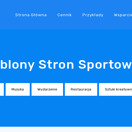
Strona Główna
Cennik
Przykłady
Wsparci
blony Stron Sporto
Muzyka
Wydarzenie
Restauracja
Sztuki kreatyw