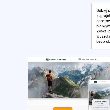
Odkryj 
zaproje
sportow
nie wym
Zyskaj 
wyszuki
bezprob