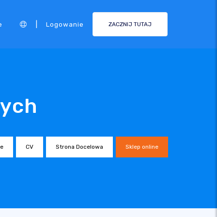
|
e
Logowanie
ZACZNIJ TUTAJ
wych
ne
CV
Strona Docelowa
Sklep online