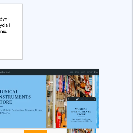
żyn i
cia i
niu.