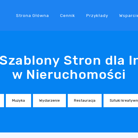
Strona Główna
Cennik
Przykłady
Wsparci
 Szablony Stron dla 
w Nieruchomości
Muzyka
Wydarzenie
Restauracja
Sztuki kreatyw