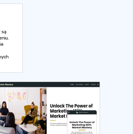
 są
niu.
ie
nych