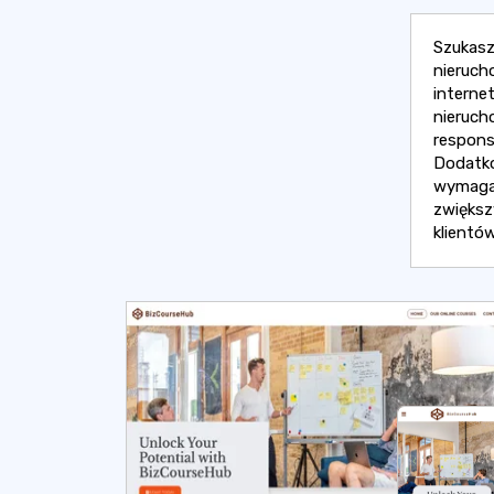
Szukasz
nieruch
interne
nieruch
respons
Dodatko
wymaga 
zwiększ
klientów