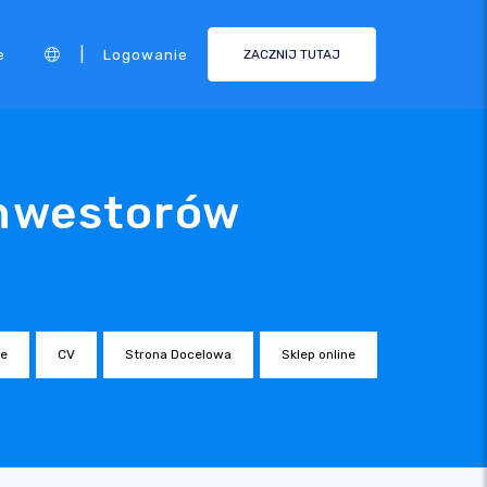
|
e
Logowanie
ZACZNIJ TUTAJ
Inwestorów
ne
CV
Strona Docelowa
Sklep online