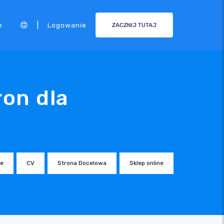
|
e
Logowanie
ZACZNIJ TUTAJ
ron dla
ne
CV
Strona Docelowa
Sklep online