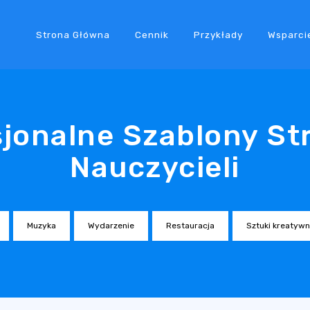
Strona Główna
Cennik
Przykłady
Wsparci
jonalne Szablony St
Nauczycieli
Muzyka
Wydarzenie
Restauracja
Sztuki kreatyw