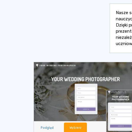
Nasze s
nauczyc
Dzięki 
prezent
niezale
uczniow
Podgląd
Wybierz