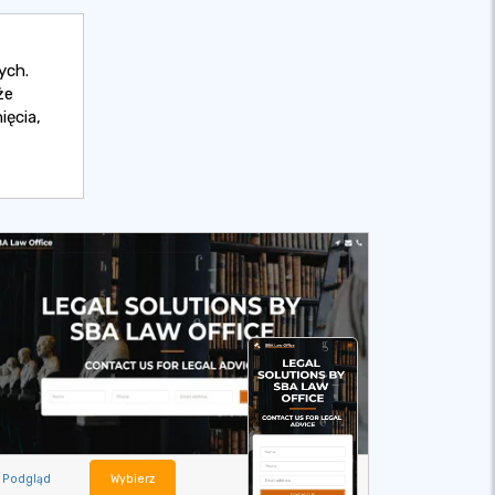
ych.
że
ięcia,
Podgląd
Wybierz