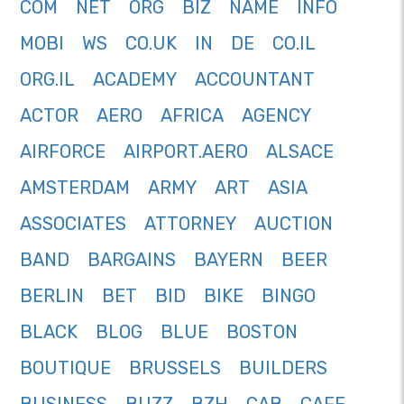
COM
NET
ORG
BIZ
NAME
INFO
MOBI
WS
CO.UK
IN
DE
CO.IL
ORG.IL
ACADEMY
ACCOUNTANT
ACTOR
AERO
AFRICA
AGENCY
AIRFORCE
AIRPORT.AERO
ALSACE
AMSTERDAM
ARMY
ART
ASIA
ASSOCIATES
ATTORNEY
AUCTION
BAND
BARGAINS
BAYERN
BEER
BERLIN
BET
BID
BIKE
BINGO
BLACK
BLOG
BLUE
BOSTON
BOUTIQUE
BRUSSELS
BUILDERS