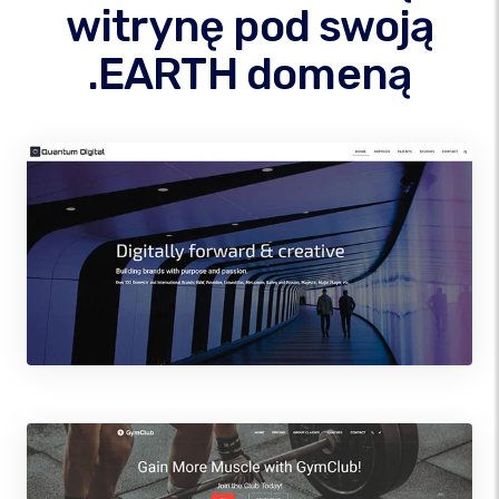
witrynę pod swoją
.EARTH domeną