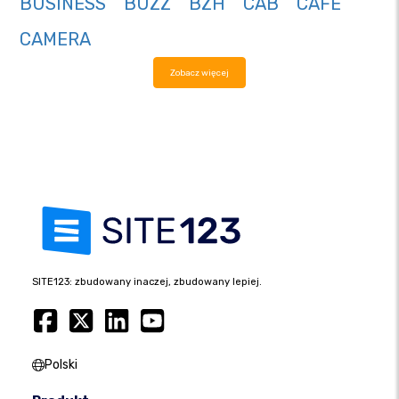
BUSINESS
BUZZ
BZH
CAB
CAFE
CAMERA
Zobacz więcej
SITE123: zbudowany inaczej, zbudowany lepiej.
Polski