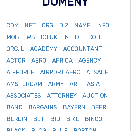
DOMENY
COM
NET
ORG
BIZ
NAME
INFO
MOBI
WS
CO.UK
IN
DE
CO.IL
ORG.IL
ACADEMY
ACCOUNTANT
ACTOR
AERO
AFRICA
AGENCY
AIRFORCE
AIRPORT.AERO
ALSACE
AMSTERDAM
ARMY
ART
ASIA
ASSOCIATES
ATTORNEY
AUCTION
BAND
BARGAINS
BAYERN
BEER
BERLIN
BET
BID
BIKE
BINGO
BLACK
BLOG
BLUE
BOSTON