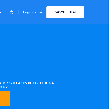
|
e
Logowanie
ZACZNIJ TUTAJ
zia wyszukiwania, znajdź
eraz.
j