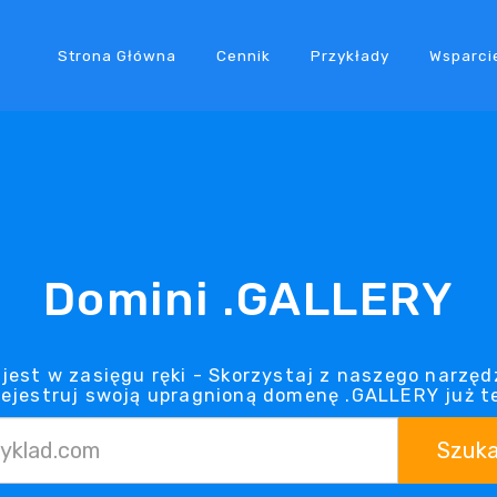
Strona Główna
Cennik
Przykłady
Wsparci
Domini .GALLERY
est w zasięgu ręki - Skorzystaj z naszego narzęd
rejestruj swoją upragnioną domenę .GALLERY już t
Szuka