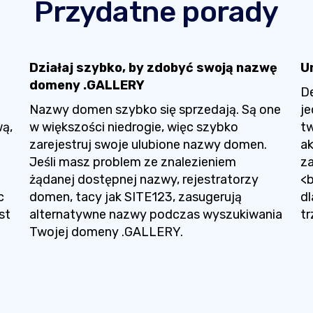
Przydatne porady
Działaj szybko, by zdobyć swoją nazwę
U
domeny .GALLERY
D
Nazwy domen szybko się sprzedają. Są one
je
wą,
w większości niedrogie, więc szybko
tw
zarejestruj swoje ulubione nazwy domen.
ak
Jeśli masz problem ze znalezieniem
za
żądanej dostępnej nazwy, rejestratorzy
<
c
domen, tacy jak SITE123, zasugerują
dl
st
alternatywne nazwy podczas wyszukiwania
tr
Twojej domeny .GALLERY.