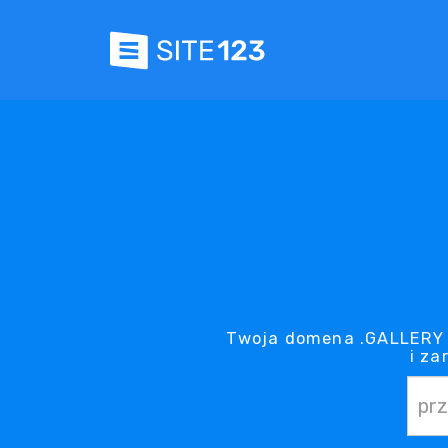
Twoja domena .GALLERY j
i za