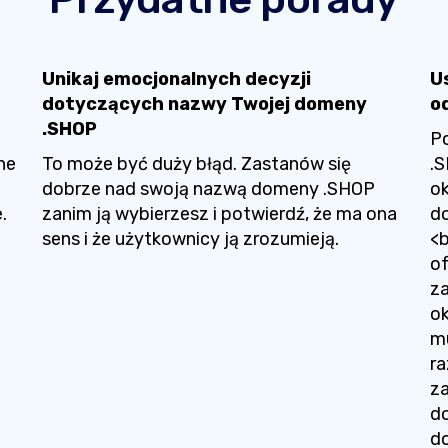
Unikaj emocjonalnych decyzji
U
dotyczących nazwy Twojej domeny
o
a
.SHOP
P
ne
To może być duży błąd. Zastanów się
.S
dobrze nad swoją nazwą domeny .SHOP
ok
.
zanim ją wybierzesz i potwierdź, że ma ona
d
sens i że użytkownicy ją zrozumieją.
<
of
z
ok
m
ra
za
do
d