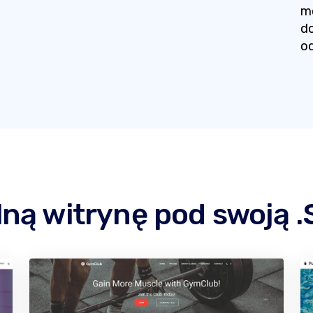
mo
do
o
ną witrynę pod swoją