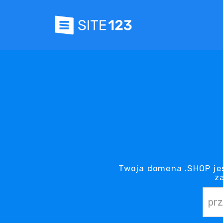
Twoja domena .SHOP jes
z