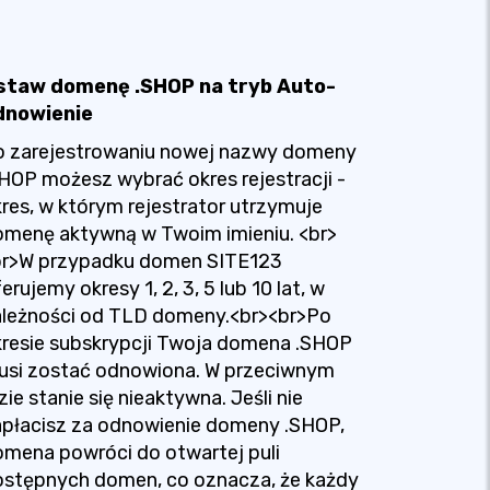
staw domenę .SHOP na tryb Auto-
dnowienie
o zarejestrowaniu nowej nazwy domeny
HOP możesz wybrać okres rejestracji -
res, w którym rejestrator utrzymuje
omenę aktywną w Twoim imieniu. <br>
br>W przypadku domen SITE123
erujemy okresy 1, 2, 3, 5 lub 10 lat, w
ależności od TLD domeny.<br><br>Po
resie subskrypcji Twoja domena .SHOP
usi zostać odnowiona. W przeciwnym
zie stanie się nieaktywna. Jeśli nie
płacisz za odnowienie domeny .SHOP,
mena powróci do otwartej puli
ostępnych domen, co oznacza, że każdy