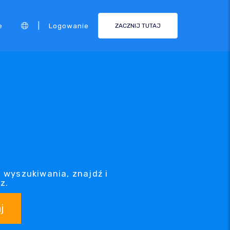
|
e
Logowanie
ZACZNIJ TUTAJ
 wyszukiwania, znajdź i
z.
j