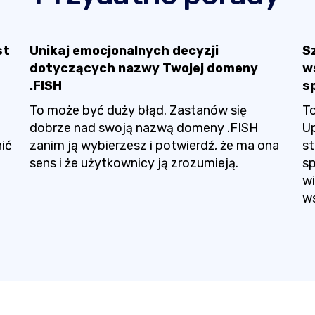
st
Unikaj emocjonalnych decyzji
S
dotyczących nazwy Twojej domeny
w
.FISH
s
To może być duży błąd. Zastanów się
To
dobrze nad swoją nazwą domeny .FISH
Up
nić
zanim ją wybierzesz i potwierdź, że ma ona
s
sens i że użytkownicy ją zrozumieją.
sp
wi
ws