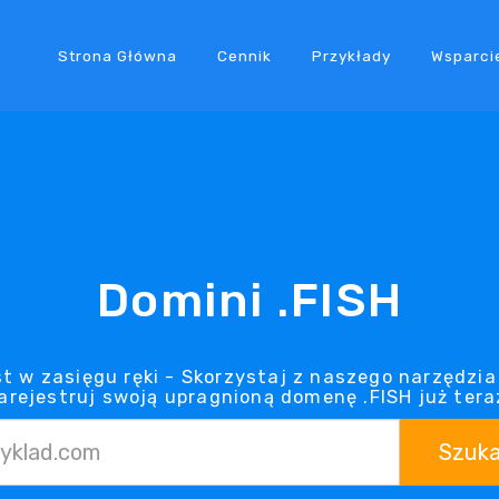
Strona Główna
Cennik
Przykłady
Wsparci
Domini .FISH
t w zasięgu ręki - Skorzystaj z naszego narzędzia
arejestruj swoją upragnioną domenę .FISH już tera
Szuka