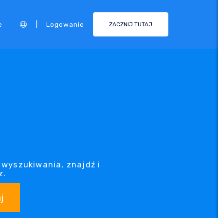
|
e
Logowanie
ZACZNIJ TUTAJ
 wyszukiwania, znajdź i
z.
j