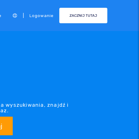
|
e
Logowanie
ZACZNIJ TUTAJ
a wyszukiwania, znajdź i
az.
j