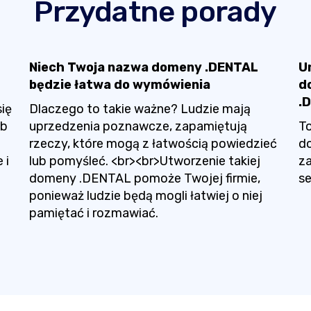
Przydatne porady
Niech Twoja nazwa domeny .DENTAL
U
będzie łatwa do wymówienia
d
.
się
Dlaczego to takie ważne? Ludzie mają
ub
uprzedzenia poznawcze, zapamiętują
To
rzeczy, które mogą z łatwością powiedzieć
d
 i
lub pomyśleć. <br><br>Utworzenie takiej
za
domeny .DENTAL pomoże Twojej firmie,
se
ponieważ ludzie będą mogli łatwiej o niej
pamiętać i rozmawiać.